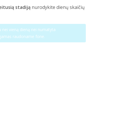
eitusią stadiją
nurodykite dienų skaičių
au nei vieną dieną nei numatyta
uojamas raudoname fone.