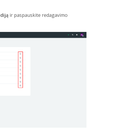
adiją
ir paspauskite redagavimo