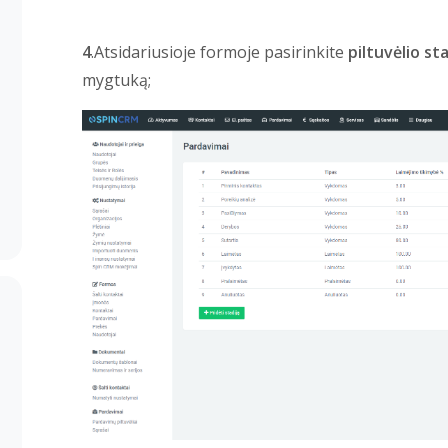
4
.Atsidariusioje formoje pasirinkite
piltuvėlio st
mygtuką;