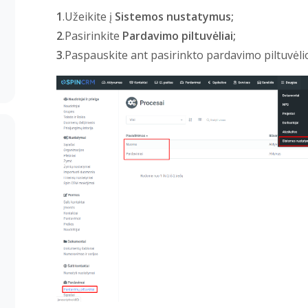
1
.Užeikite į
Sistemos nustatymus;
2
.Pasirinkite
Pardavimo piltuvėliai;
3
.Paspauskite ant pasirinkto pardavimo piltuvėli