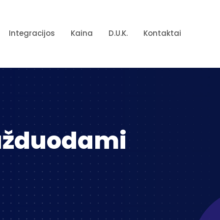
Integracijos
Kaina
D.U.K.
Kontaktai
 užduodami