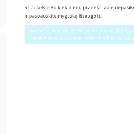
5
.Laukelyje
Po kiek dienų pranešti apie nepasik
ir paspauskite mygtuką
Išsaugoti.
Svarbu!
Jei pardavimas išliks pardavimo stadijoje ilgi
nustatymuose, tokiu atvėju pardavimas bus atvaizd