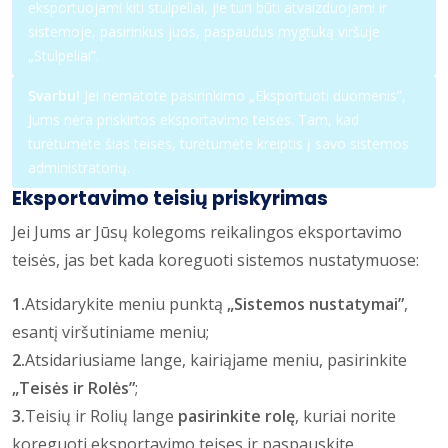
eksportuojami kiti stulpeliai, jie turi būti atvaizduojami ir
sistemoje, pasirinkus juos, paspaudus mygtuką viršuje
„Stulpeliai”.
Svarbu!
Jei nematote pasirinkimo „Eksportuoti duomenis”,
Jums nėra priskirtos eksportavimo teisės. Tam, kad
turėtumėte šias teises, turėtumėte kreiptis į savo sistemos
administratorių.
Eksportavimo teisių priskyrimas
Jei Jums ar Jūsų kolegoms reikalingos eksportavimo
teisės, jas bet kada koreguoti sistemos nustatymuose:
1.
Atsidarykite meniu punktą
„Sistemos nustatymai”
,
esantį viršutiniame meniu;
2.
Atsidariusiame lange, kairiąjame meniu, pasirinkite
„Teisės ir Rolės”
;
3.
Teisių ir Rolių lange
pasirinkite rolę
, kuriai norite
koreguoti eksportavimo teises ir paspauskite