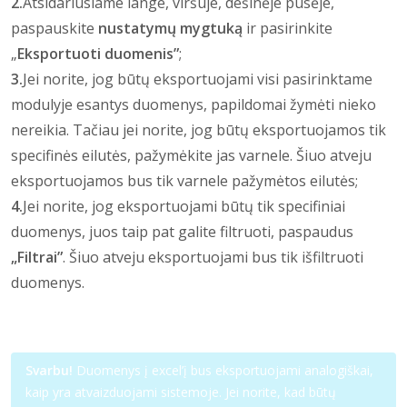
2.
Atsidariusiame lange, viršuje, dešinėje pusėje,
paspauskite
nustatymų mygtuką
ir pasirinkite
„
Eksportuoti duomenis”
;
3.
Jei norite, jog būtų eksportuojami visi pasirinktame
modulyje esantys duomenys, papildomai žymėti nieko
nereikia. Tačiau jei norite, jog būtų eksportuojamos tik
specifinės eilutės, pažymėkite jas varnele. Šiuo atveju
eksportuojamos bus tik varnele pažymėtos eilutės;
4.
Jei norite, jog eksportuojami būtų tik specifiniai
duomenys, juos taip pat galite filtruoti, paspaudus
„Filtrai”
. Šiuo atveju eksportuojami bus tik išfiltruoti
duomenys.
Svarbu!
Duomenys į excel’į bus eksportuojami analogiškai,
kaip yra atvaizduojami sistemoje. Jei norite, kad būtų