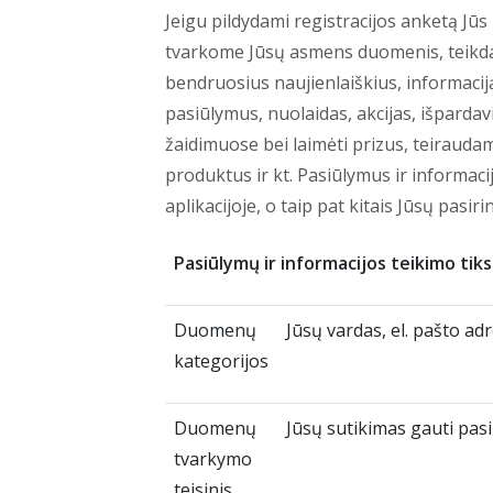
Jeigu pildydami registracijos anketą Jūs
tvarkome Jūsų asmens duomenis, teikdam
bendruosius naujienlaiškius, informaci
pasiūlymus, nuolaidas, akcijas, išpardav
žaidimuose bei laimėti prizus, teirauda
produktus ir kt. Pasiūlymus ir informaci
aplikacijoje, o taip pat kitais Jūsų pasir
Pasiūlymų ir informacijos teikimo ti
Duomenų
Jūsų vardas, el. pašto ad
kategorijos
Duomenų
Jūsų sutikimas gauti pasi
tvarkymo
teisinis