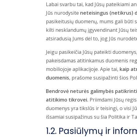
Labai svarbu tai, kad Jūsų pateikiami 
Jūs nurodysite
neteisingus (netikrus)
pasikeitusių duomenų, mums gali būti su
kilti nesklandumų įgyvendinant Jūsų tei
atsiradusią Jums dėl to, jog Jūs nurod
Jeigu pasikeičia Jūsų pateikti duomenys
pakeisdamas atitinkamus duomenis regis
mobiliojoje aplikacijoje. Apie tai,
kaip at
duomenis
, prašome susipažinti šios Poli
Bendrovė neturės galimybės patikrint
atitikimo tikrovei.
Priimdami Jūsų regist
duomenys yra tikslūs ir teisingi, o visi Jū
išsamiai susipažinus su šia Politika ir T
1.2. Pasiūlymų ir info