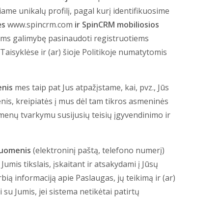
ame unikalų profilį, pagal kurį identifikuosime
ės
www.spincrm.com
ir SpinCRM mobiliosios
ums galimybę pasinaudoti registruotiems
isyklėse ir (ar) šioje Politikoje numatytomis
enis
mes taip pat Jus atpažįstame, kai, pvz., Jūs
enis, kreipiatės į mus dėl tam tikros asmeninės
enų tvarkymu susijusių teisių įgyvendinimo ir
duomenis
(elektroninį paštą, telefono numerį)
mis tikslais, įskaitant ir atsakydami į Jūsų
ią informaciją apie Paslaugas, jų teikimą ir (ar)
 su Jumis, jei sistema netikėtai patirtų