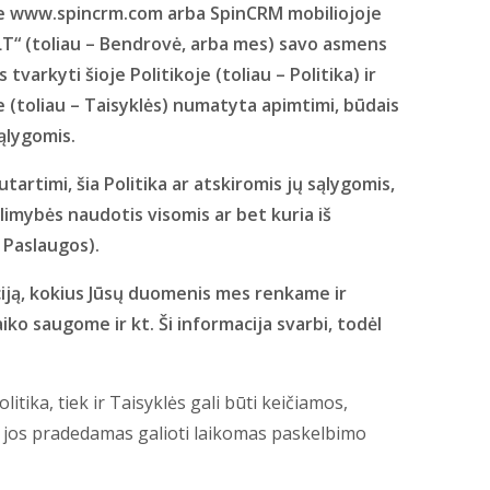
je www.spincrm.com arba SpinCRM mobiliojoje
 LT“ (toliau – Bendrovė, arba mes) savo asmens
varkyti šioje Politikoje (toliau – Politika) ir
(toliau – Taisyklės) numatyta apimtimi, būdais
sąlygomis.
tartimi, šia Politika ar atskiromis jų sąlygomis,
limybės naudotis visomis ar bet kuria iš
 Paslaugos).
aciją, kokius Jūsų duomenis mes renkame ir
ko saugome ir kt. Ši informacija svarbi, todėl
litika, tiek ir Taisyklės gali būti keičiamos,
 jos pradedamas galioti laikomas paskelbimo