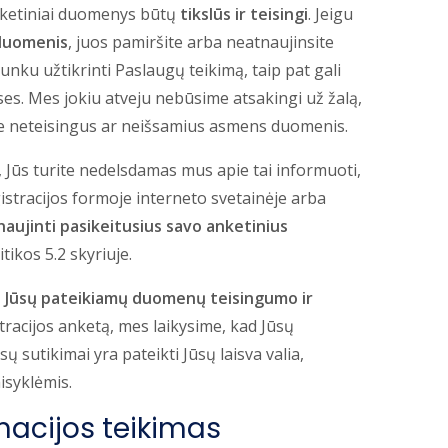
anketiniai duomenys būtų
tikslūs ir teisingi
. Jeigu
 duomenis
, juos pamiršite arba neatnaujinsite
nku užtikrinti Paslaugų teikimą, taip pat gali
ses. Mes jokiu atveju nebūsime atsakingi už žalą,
ėte neteisingus ar neišsamius asmens duomenis.
, Jūs turite nedelsdamas mus apie tai informuoti,
tracijos formoje interneto svetainėje arba
naujinti pasikeitusius savo anketinius
tikos 5.2 skyriuje.
i Jūsų pateikiamų duomenų teisingumo ir
racijos anketą, mes laikysime, kad Jūsų
sų sutikimai yra pateikti Jūsų laisva valia,
aisyklėmis.
rmacijos teikimas