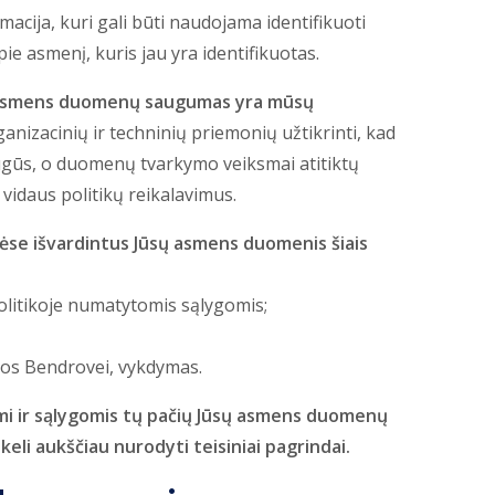
macija, kuri gali būti naudojama identifikuoti
ie asmenį, kuris jau yra identifikuotas.
ų asmens duomenų saugumas yra mūsų
nizacinių ir techninių priemonių užtikrinti, kad
gūs, o duomenų tvarkymo veiksmai atitiktų
idaus politikų reikalavimus.
lėse išvardintus Jūsų asmens duomenis šiais
Politikoje numatytomis sąlygomis;
omos Bendrovei, vykdymas.
i ir sąlygomis tų pačių Jūsų asmens duomenų
keli aukščiau nurodyti teisiniai pagrindai.