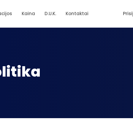
Pris
acijos
Kaina
D.U.K.
Kontaktai
litika