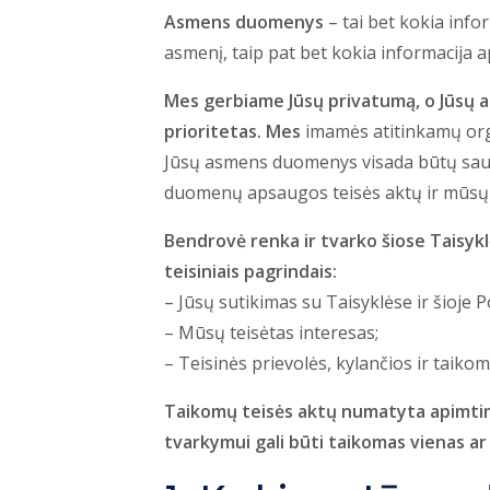
Asmens duomenys
– tai bet kokia infor
asmenį, taip pat bet kokia informacija ap
Mes gerbiame Jūsų privatumą, o Jūs
prioritetas. Mes
imamės atitinkamų orga
Jūsų asmens duomenys visada būtų sau
duomenų apsaugos teisės aktų ir mūsų v
Bendrovė renka ir tvarko šiose Taisyk
teisiniais pagrindais:
– Jūsų sutikimas su Taisyklėse ir šioje 
– Mūsų teisėtas interesas;
– Teisinės prievolės, kylančios ir taik
Taikomų teisės aktų numatyta apimtim
tvarkymui gali būti taikomas vienas ar 