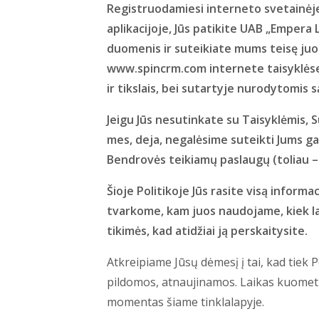
Registruodamiesi interneto svetainė
aplikacijoje, Jūs patikite UAB „Empera
duomenis ir suteikiate mums teisę juos t
www.spincrm.com internete taisyklėse 
ir tikslais, bei sutartyje nurodytomis 
Jeigu Jūs nesutinkate su Taisyklėmis, Su
mes, deja, negalėsime suteikti Jums ga
Bendrovės teikiamų paslaugų (toliau –
Šioje Politikoje Jūs rasite visą inform
tvarkome, kam juos naudojame, kiek lai
tikimės, kad atidžiai ją perskaitysite.
Atkreipiame Jūsų dėmesį į tai, kad tiek Po
pildomos, atnaujinamos. Laikas kuomet
momentas šiame tinklalapyje.