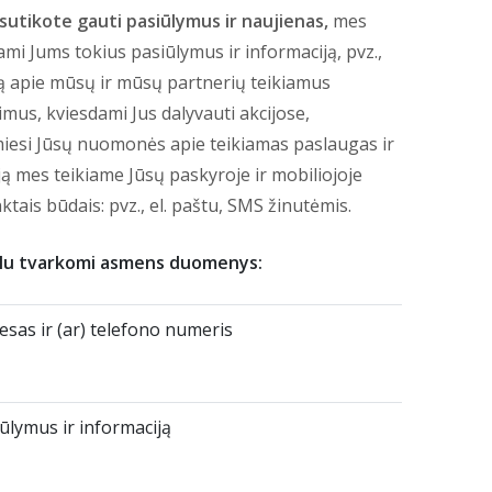
sutikote gauti pasiūlymus ir naujienas,
mes
i Jums tokius pasiūlymus ir informaciją, pvz.,
ją apie mūsų ir mūsų partnerių teikiamus
imus, kviesdami Jus dalyvauti akcijose,
miesi Jūsų nuomonės apie teikiamas paslaugas ir
ją mes teikiame Jūsų paskyroje ir mobiliojoje
inktais būdais: pvz., el. paštu, SMS žinutėmis.
kslu tvarkomi asmens duomenys:
resas ir (ar) telefono numeris
ūlymus ir informaciją