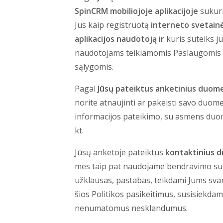
SpinCRM mobiliojoje aplikacijoje
sukuri
Jus kaip registruotą
interneto svetain
aplikacijos naudotoją ir
kuris suteiks j
naudotojams teikiamomis Paslaugomis Ta
sąlygomis.
Pagal
Jūsų pateiktus
anketinius duom
norite atnaujinti ar pakeisti savo duom
informacijos pateikimo, su asmens duom
kt.
Jūsų anketoje pateiktus
kontaktinius 
mes taip pat naudojame bendravimo su Ju
užklausas, pastabas, teikdami Jums svarb
šios Politikos pasikeitimus, susisiekdami
nenumatomus nesklandumus.