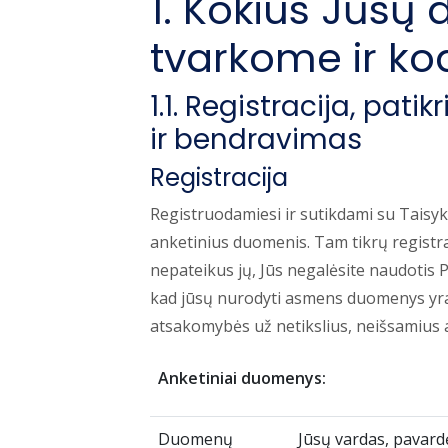
1. Kokius Jūsų
tvarkome ir ko
1.1. Registracija, pat
ir bendravimas
Registracija
Registruodamiesi ir sutikdami su Taisy
anketinius duomenis. Tam tikrų registr
nepateikus jų, Jūs negalėsite naudotis 
kad jūsų nurodyti asmens duomenys yra 
atsakomybės už netikslius, neišsamius a
Anketiniai duomenys:
Duomenų
Jūsų vardas, pavardė