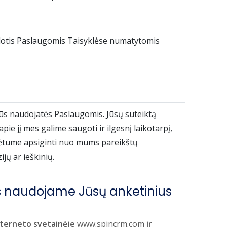
dotis Paslaugomis Taisyklėse numatytomis
 Jūs naudojatės Paslaugomis. Jūsų suteiktą
pie jį mes galime saugoti ir ilgesnį laikotarpį,
galėtume apsiginti nuo mums pareikštų
jų ar ieškinių.
mes naudojame Jūsų anketinius
nterneto svetainėje
www.spincrm.com
ir