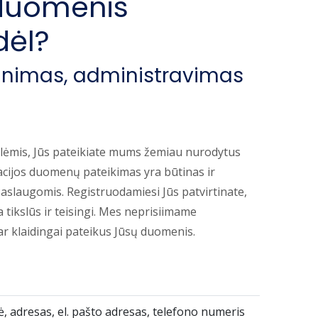
 duomenis
dėl?
ikrinimas, administravimas
klėmis, Jūs pateikiate mums žemiau nurodytus
acijos duomenų pateikimas yra būtinas ir
Paslaugomis. Registruodamiesi Jūs patvirtinate,
tikslūs ir teisingi. Mes neprisiimame
r klaidingai pateikus Jūsų duomenis.
, adresas, el. pašto adresas, telefono numeris