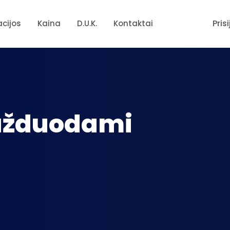
Pris
acijos
Kaina
D.U.K.
Kontaktai
 užduodami