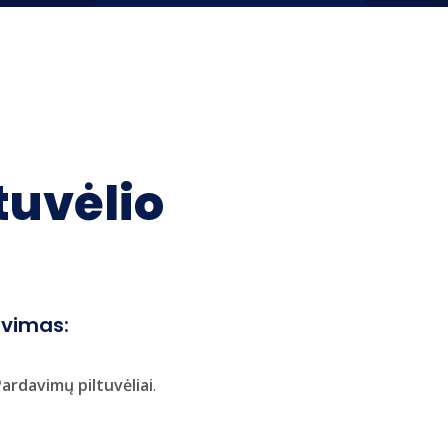
tuvėlio
avimas:
ardavimų piltuvėliai
.