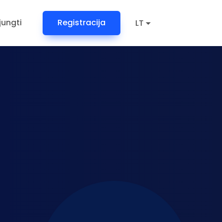
ijungti
Registracija
LT