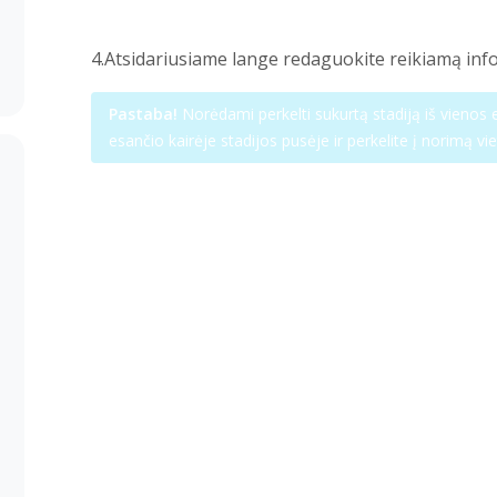
4.Atsidariusiame lange redaguokite reikiamą inf
Pastaba!
Norėdami perkelti sukurtą stadiją iš vienos ei
esančio kairėje stadijos pusėje ir perkelite į norimą vi