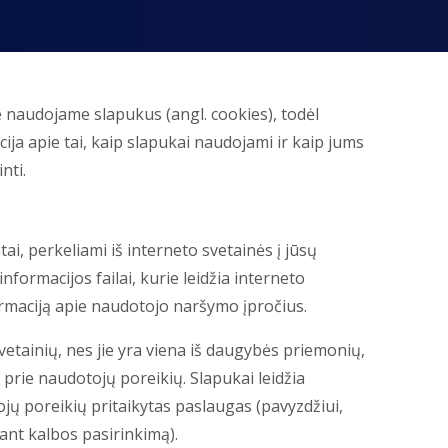
naudojame slapukus (angl. cookies), todėl
ja apie tai, kaip slapukai naudojami ir kaip jums
nti.
i, perkeliami iš interneto svetainės į jūsų
nformacijos failai, kurie leidžia interneto
formaciją apie naudotojo naršymo įpročius.
tainių, nes jie yra viena iš daugybės priemonių,
 prie naudotojų poreikių. Slapukai leidžia
ojų poreikių pritaikytas paslaugas (pavyzdžiui,
ant kalbos pasirinkimą).