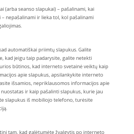
kai (arba seanso slapukai) – pašalinami, kai
 – nepašalinami ir lieka tol, kol pašalinami
galiojimas.
kad automatiškai priimtų slapukus. Galite
e, kad jeigu taip padarysite, galite netekti
rios būtinos, kad interneto svetainė veiktų kaip
rmacijos apie slapukus, apsilankykite interneto
asite išsamios, nepriklausomos informacijos apie
 nuostatas ir kaip pašalinti slapukus, kurie jau
e slapukus iš mobiliojo telefono, turėsite
iją.
tini tam, kad galėtumėte žvalgytis po interneto