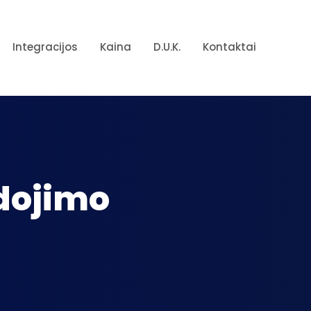
Integracijos
Kaina
D.U.K.
Kontaktai
dojimo