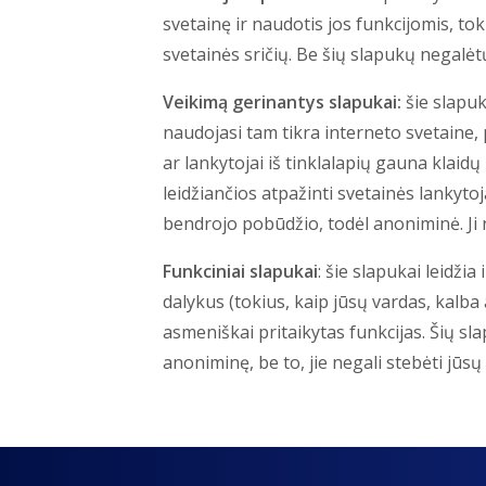
svetainę ir naudotis jos funkcijomis, to
svetainės sričių. Be šių slapukų negalė
Veikimą gerinantys slapukai:
šie slapuk
naudojasi tam tikra interneto svetaine, 
ar lankytojai iš tinklalapių gauna klaid
leidžiančios atpažinti svetainės lankyto
bendrojo pobūdžio, todėl anoniminė. Ji n
Funkciniai slapukai
: šie slapukai leidžia
dalykus (tokius, kaip jūsų vardas, kalba 
asmeniškai pritaikytas funkcijas. Šių s
anoniminę, be to, jie negali stebėti jūs