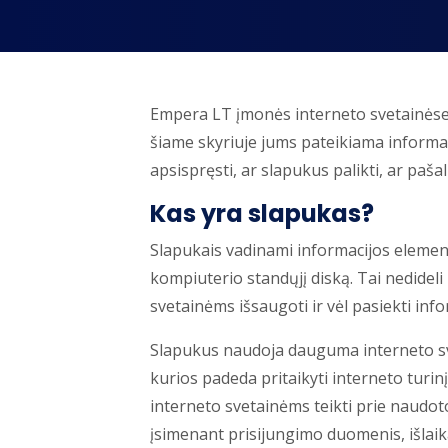
Empera LT įmonės interneto svetainėse 
šiame skyriuje jums pateikiama informaci
apsispręsti, ar slapukus palikti, ar pašali
Kas yra slapukas?
Slapukais vadinami informacijos elementa
kompiuterio standųjį diską. Tai nedideli i
svetainėms išsaugoti ir vėl pasiekti in
Slapukus naudoja dauguma interneto sve
kurios padeda pritaikyti interneto turinį
interneto svetainėms teikti prie naudot
įsimenant prisijungimo duomenis, išlaik