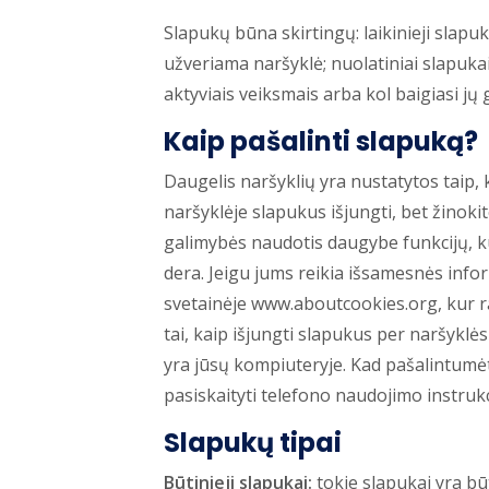
Slapukų būna skirtingų: laikinieji slapu
užveriama naršyklė; nuolatiniai slapukai
aktyviais veiksmais arba kol baigiasi jų 
Kaip pašalinti slapuką?
Daugelis naršyklių yra nustatytos taip, 
naršyklėje slapukus išjungti, bet žinokit
galimybės naudotis daugybe funkcijų, ku
dera. Jeigu jums reikia išsamesnės info
svetainėje www.aboutcookies.org, kur r
tai, kaip išjungti slapukus per naršyklės
yra jūsų kompiuteryje. Kad pašalintumėt
pasiskaityti telefono naudojimo instrukc
Slapukų tipai
Būtinieji slapukai:
tokie slapukai yra bū