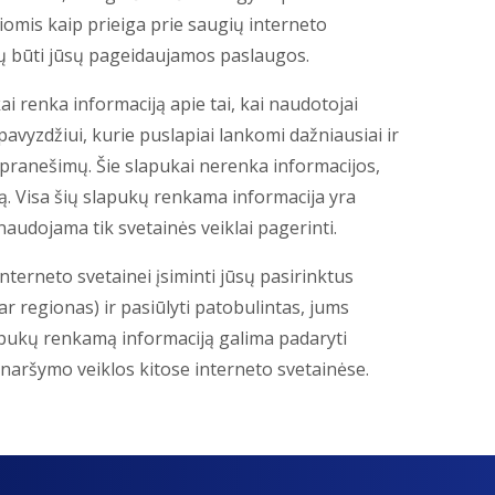
kiomis kaip prieiga prie saugių interneto
tų būti jūsų pageidaujamos paslaugos.
ai renka informaciją apie tai, kai naudotojai
pavyzdžiui, kurie puslapiai lankomi dažniausiai ir
ų pranešimų. Šie slapukai nerenka informacijos,
ją. Visa šių slapukų renkama informacija yra
audojama tik svetainės veiklai pagerinti.
 interneto svetainei įsiminti jūsų pasirinktus
ar regionas) ir pasiūlyti patobulintas, jums
lapukų renkamą informaciją galima padaryti
ų naršymo veiklos kitose interneto svetainėse.