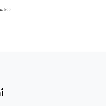
uo 500
i