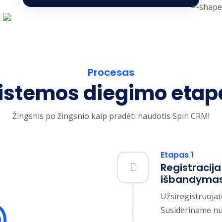
Procesas
istemos diegimo etap
Žingsnis po žingsnio kaip pradėti naudotis Spin CRM!
Etapas 1
Registracij
išbandyma
Užsiregistruoj
Susideriname nuo