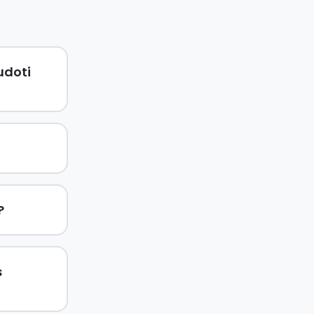
udoti
?
s