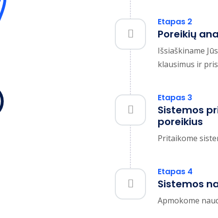
Etapas 2
Poreikių ana
Išsiaškiname Jūs
klausimus ir pri
Etapas 3
Sistemos pr
poreikius
Pritaikome sist
Etapas 4
Sistemos n
Apmokome naudot