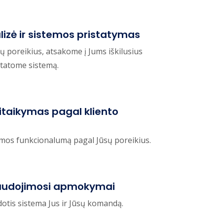
lizė ir sistemos pristatymas
ų poreikius, atsakome į Jums iškilusius
statome sistemą.
itaikymas pagal kliento
emos funkcionalumą pagal Jūsų poreikius.
audojimosi apmokymai
is sistema Jus ir Jūsų komandą.