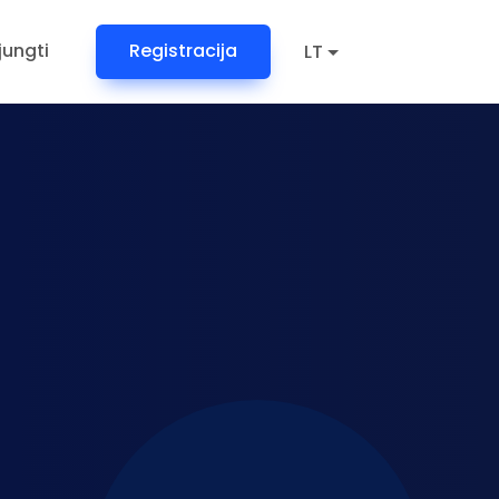
ijungti
Registracija
LT