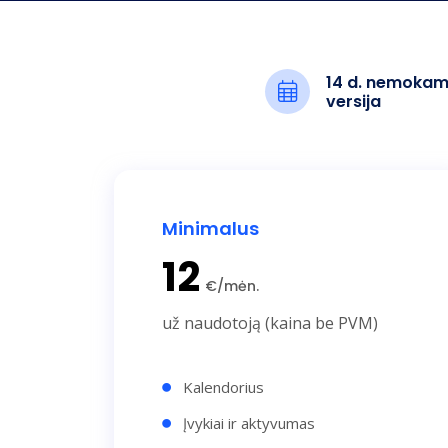
14 d. nemoka
versija
Minimalus
12
€/mėn.
už naudotoją (kaina be PVM)
Kalendorius
Įvykiai ir aktyvumas