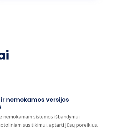
ai
a ir nemokamos versijos
s
ate nemokamam sistemos išbandymui.
toliniam susitikimui, aptarti Jūsų poreikius.