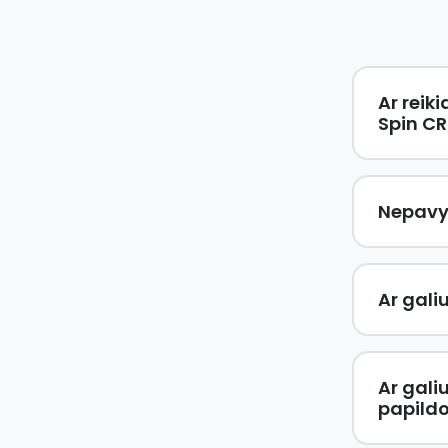
Ar reik
Spin C
Nepavyk
Ar gali
Ar gali
papild