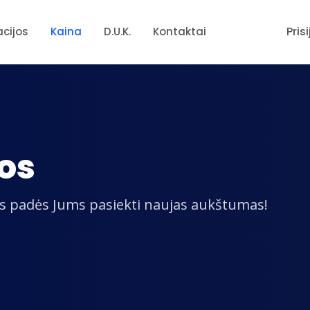
Pris
acijos
Kaina
D.U.K.
Kontaktai
nos
ris padės Jums pasiekti naujas aukštumas!