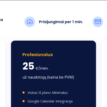
ma
Prisijungimai per 1 min.
Profesionalus
25
€/mėn.
už naudotoją (kaina be PVM)
Viskas iš plano Minimalus
Google Calendar integracija