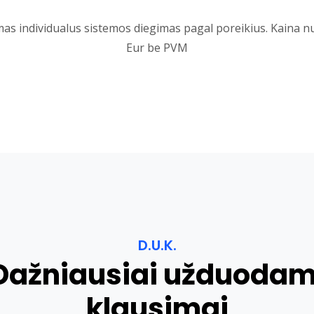
mas individualus sistemos diegimas pagal poreikius. Kaina n
Eur be PVM
D.U.K.
Dažniausiai užduodam
klausimai