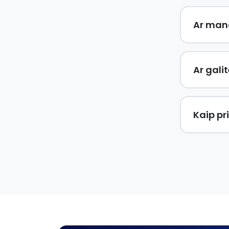
Ar man
Ar gali
Kaip pr