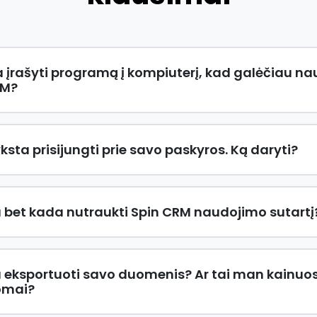
ia įrašyti programą į kompiuterį, kad galėčiau na
RM?
sta prisijungti prie savo paskyros. Ką daryti?
u bet kada nutraukti Spin CRM naudojimo sutartį
u eksportuoti savo duomenis? Ar tai man kainuo
omai?