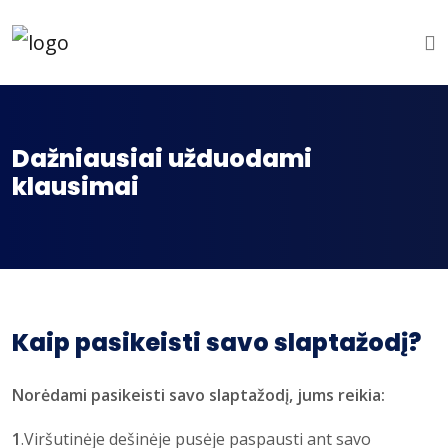
Dažniausiai užduodami
klausimai
Kaip pasikeisti savo slaptažodį?
Norėdami pasikeisti savo slaptažodį, jums reikia:
1
.Viršutinėje dešinėje pusėje paspausti ant savo