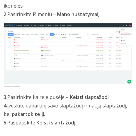
ikonėlės;
2
.Pasirinkite iš meniu –
Mano nustatymai
;
3
.Pasirinkite kairėje pusėje –
Keisti slaptažodį
;
4
.Įveskite dabartinį savo slaptažodį ir naują slaptažodį,
bei
pakartokite jį
.
5
.Paspauskite
Keisti slaptažodį
.