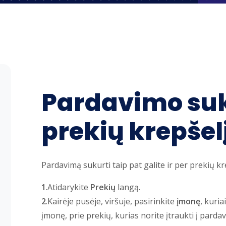
Pardavimo su
prekių krepšel
Pardavimą sukurti taip pat galite ir per prekių kr
1
.Atidarykite
Prekių
langą.
2
.Kairėje pusėje, viršuje, pasirinkite
įmonę
, kuri
įmonę, prie prekių, kurias norite įtraukti į pard