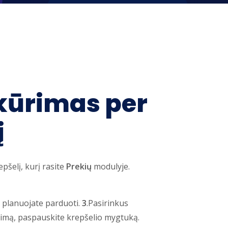
kūrimas per
į
epšelį, kurį rasite
Prekių
modulyje.
ai planuojate parduoti.
3
.Pasirinkus
avimą, paspauskite krepšelio mygtuką.