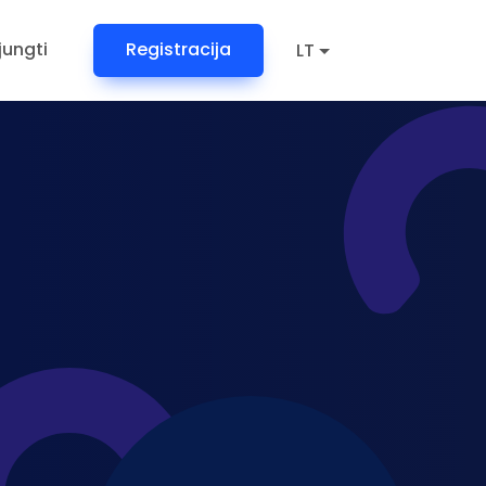
ijungti
Registracija
LT