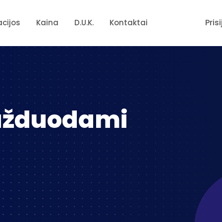
Pris
acijos
Kaina
D.U.K.
Kontaktai
 užduodami