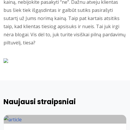
kainą, nebijokite pasakyti “ne”. Dažnu atveju klientas
bus šiek tiek išgąsdintas ir galbūt sutiks pasirašyti
sutartį už Jums norimą kainą. Taip pat kartais atsitiks
taip, kad klientas tiesiog apsisuks ir nueis. Tai juk irgi
nėra blogai. Vis dėl to, juk turite visiškai pilną pardavimų
piltuvėlį, tiesa?
Naujausi straipsniai