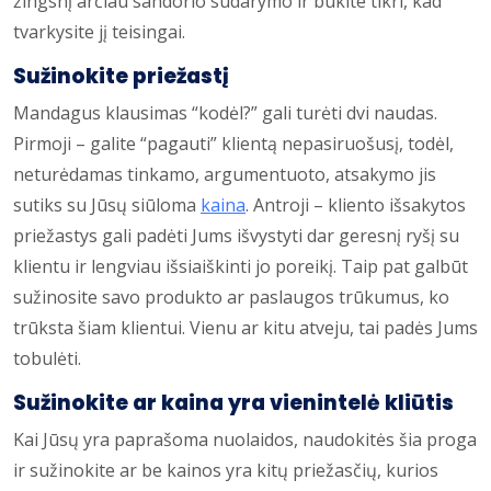
žingsnį arčiau sandorio sudarymo ir būkite tikri, kad
tvarkysite jį teisingai.
Sužinokite priežastį
Mandagus klausimas “kodėl?” gali turėti dvi naudas.
Pirmoji – galite “pagauti” klientą nepasiruošusį, todėl,
neturėdamas tinkamo, argumentuoto, atsakymo jis
sutiks su Jūsų siūloma
kaina
. Antroji – kliento išsakytos
priežastys gali padėti Jums išvystyti dar geresnį ryšį su
klientu ir lengviau išsiaiškinti jo poreikį. Taip pat galbūt
sužinosite savo produkto ar paslaugos trūkumus, ko
trūksta šiam klientui. Vienu ar kitu atveju, tai padės Jums
tobulėti.
Sužinokite ar kaina yra vienintelė kliūtis
Kai Jūsų yra paprašoma nuolaidos, naudokitės šia proga
ir sužinokite ar be kainos yra kitų priežasčių, kurios