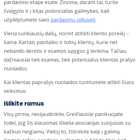
pardavimo etape esate. Žinoma, darant tai, turite
žvalgytis ir į kitas potencialias galimybes, kad
užpildytumėte savo
pardavimų piltuvėlį
.
Viena sunkiausių dalių, norint atitikti kliento poreikį –
kaina. Kartais pasitaiko ir tokių klientų, kurie net
nebando derėtis ir esamos sąlygos jį tenkina. Tačiau
dažniausiai tiek esamas, tiek potencialus klientas prašys
nuolaidos.
Kai klientas paprašys nuolaidos turėtumėte atlikti šiuos
veiksmus:
Išlikite ramus
Visų pirma, nesijaudinkite. Greičiausiai panikuojate
todėl, jog šis klausimas iškelia asociacijas susijusias su
kažkuo neigiamu. Vietoj to, žiūrėkite kaip į galimą