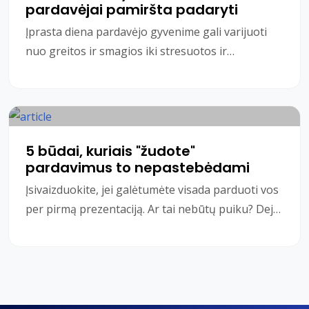
pardavėjai pamiršta padaryti
Įprasta diena pardavėjo gyvenime gali varijuoti
nuo greitos ir smagios iki stresuotos ir
demoralizuojančios dienos. Nesvarbu, kur dirbate
ar ką p
5 būdai, kuriais "žudote"
pardavimus to nepastebėdami
Įsivaizduokite, jei galėtumėte visada parduoti vos
per pirmą prezentaciją. Ar tai nebūtų puiku? Deja,
net ir geriausias pardavėjas negali par