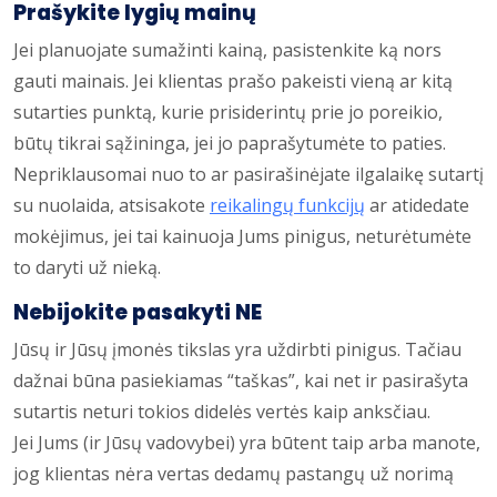
Prašykite lygių mainų
Jei planuojate sumažinti kainą, pasistenkite ką nors
gauti mainais. Jei klientas prašo pakeisti vieną ar kitą
sutarties punktą, kurie prisiderintų prie jo poreikio,
būtų tikrai sąžininga, jei jo paprašytumėte to paties.
Nepriklausomai nuo to ar pasirašinėjate ilgalaikę sutartį
su nuolaida, atsisakote
reikalingų funkcijų
ar atidedate
mokėjimus, jei tai kainuoja Jums pinigus, neturėtumėte
to daryti už nieką.
Nebijokite pasakyti NE
Jūsų ir Jūsų įmonės tikslas yra uždirbti pinigus. Tačiau
dažnai būna pasiekiamas “taškas”, kai net ir pasirašyta
sutartis neturi tokios didelės vertės kaip anksčiau.
Jei Jums (ir Jūsų vadovybei) yra būtent taip arba manote,
jog klientas nėra vertas dedamų pastangų už norimą