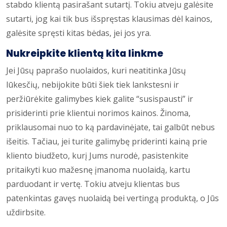
stabdo klientą pasirašant sutartį. Tokiu atveju galėsite
sutarti, jog kai tik bus išspręstas klausimas dėl kainos,
galėsite spręsti kitas bėdas, jei jos yra.
Nukreipkite klientą kita linkme
Jei Jūsų paprašo nuolaidos, kuri neatitinka Jūsų
lūkesčių, nebijokite būti šiek tiek lankstesni ir
peržiūrėkite galimybes kiek galite “susispausti” ir
prisiderinti prie klientui norimos kainos. Žinoma,
priklausomai nuo to ką pardavinėjate, tai galbūt nebus
išeitis. Tačiau, jei turite galimybę priderinti kainą prie
kliento biudžeto, kurį Jums nurodė, pasistenkite
pritaikyti kuo mažesnę įmanoma nuolaidą, kartu
parduodant ir vertę. Tokiu atveju klientas bus
patenkintas gavęs nuolaidą bei vertingą produktą, o Jūs
uždirbsite.