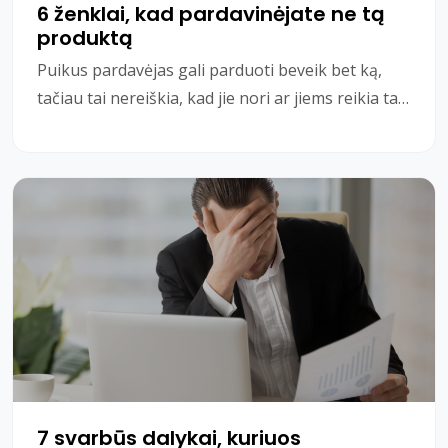
6 ženklai, kad pardavinėjate ne tą
produktą
Puikus pardavėjas gali parduoti beveik bet ką,
tačiau tai nereiškia, kad jie nori ar jiems reikia tai
parduoti. Jei gerai vertinate savo pardavim
7 svarbūs dalykai, kuriuos