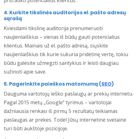
pritraukti potencialius klientus.
4. Kurkite tikslinės auditorijos el. pašto adresų
sąrašą
Kviesdami tikslinę auditorija prenumeruoti
naujienlaiškius – vienas iš būdų gauti potencialius
klientus. Mainais už el. pašto adresą, siųskite
naujienlaiškius tik kurie sukuria pridėtinę vertę, tokiu
būdu galėsite užmegzti santykius ir leisti daugiau
sužinoti apie save.
5. Pagerinkite paieškos matomumą (
SEO
)
Dauguma vartotojų ieško paslaugų ar prekių internetu.
Pagal 2015 metų „Google“ tyrimus – vartotojai
dažniausia renkasi iš pirmų 5 rezultatų teikiamas
paslaugas ar prekes. Todėl Jūsų internetinė svetainė
turi būti aukštoje pozicijoje.