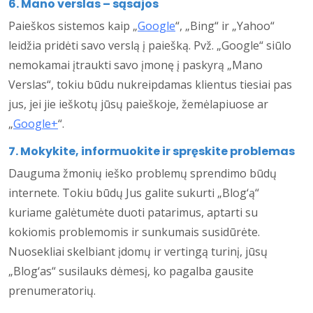
6. Mano verslas – sąsajos
Paieškos sistemos kaip „
Google
“, „Bing“ ir „Yahoo“
leidžia pridėti savo verslą į paiešką. Pvž. „Google“ siūlo
nemokamai įtraukti savo įmonę į paskyrą „Mano
Verslas“, tokiu būdu nukreipdamas klientus tiesiai pas
jus, jei jie ieškotų jūsų paieškoje, žemėlapiuose ar
„
Google+
“.
7. Mokykite, informuokite ir spręskite problemas
Dauguma žmonių ieško problemų sprendimo būdų
internete. Tokiu būdų Jus galite sukurti „Blog‘ą“
kuriame galėtumėte duoti patarimus, aptarti su
kokiomis problemomis ir sunkumais susidūrėte.
Nuosekliai skelbiant įdomų ir vertingą turinį, jūsų
„Blog‘as“ susilauks dėmesį, ko pagalba gausite
prenumeratorių.