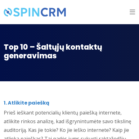
Top 10 – Šaltųjų kontaktų
generavimas
1. Atlikite paiešką
Prieš ieškant potencialių klientų paiešką internete,
atlikite rinkos analizę, kad išgrynintumėte savo tikslinę
auditoriją. Kas jie tokie? Ko jie ieško internete? Kaip jie
atlieka paieškas? Tai padės jums sukurti raktažodžių