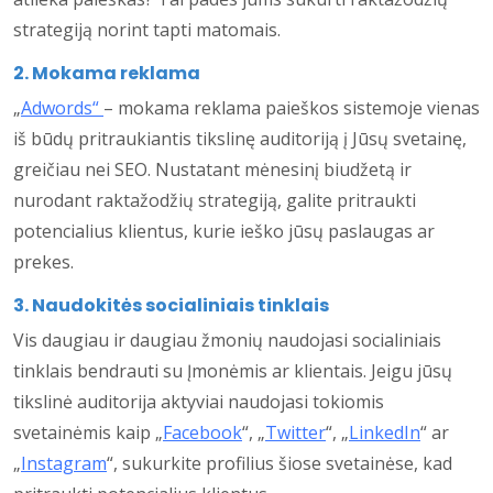
strategiją norint tapti matomais.
2. Mokama reklama
„
Adwords“
– mokama reklama paieškos sistemoje vienas
iš būdų pritraukiantis tikslinę auditoriją į Jūsų svetainę,
greičiau nei SEO. Nustatant mėnesinį biudžetą ir
nurodant raktažodžių strategiją, galite pritraukti
potencialius klientus, kurie ieško jūsų paslaugas ar
prekes.
3. Naudokitės socialiniais tinklais
Vis daugiau ir daugiau žmonių naudojasi socialiniais
tinklais bendrauti su Įmonėmis ar klientais. Jeigu jūsų
tikslinė auditorija aktyviai naudojasi tokiomis
svetainėmis kaip „
Facebook
“, „
Twitter
“, „
LinkedIn
“ ar
„
Instagram
“, sukurkite profilius šiose svetainėse, kad