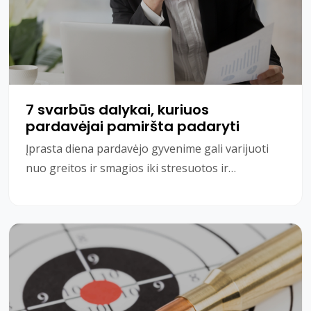
7 svarbūs dalykai, kuriuos
pardavėjai pamiršta padaryti
Įprasta diena pardavėjo gyvenime gali varijuoti
nuo greitos ir smagios iki stresuotos ir
demoralizuojančios dienos. Nesvarbu, kur dirbate
ar ką p