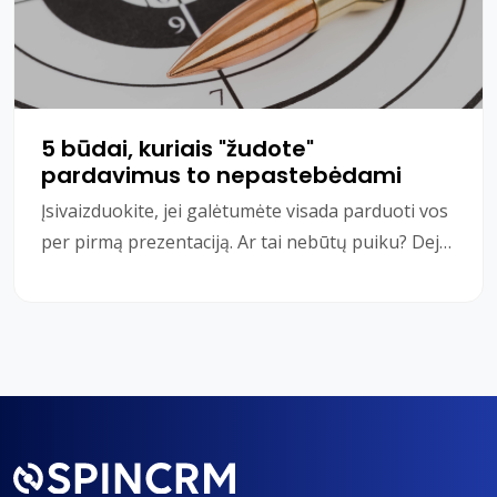
5 būdai, kuriais "žudote"
pardavimus to nepastebėdami
Įsivaizduokite, jei galėtumėte visada parduoti vos
per pirmą prezentaciją. Ar tai nebūtų puiku? Deja,
net ir geriausias pardavėjas negali par