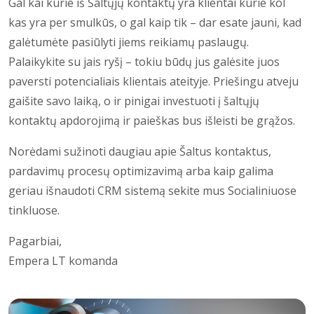
Gal kai kurie iš Šaltųjų kontaktų yra klientai kurie kol
kas yra per smulkūs, o gal kaip tik – dar esate jauni, kad
galėtumėte pasiūlyti jiems reikiamų paslaugų.
Palaikykite su jais ryšį – tokiu būdų jus galėsite juos
paversti potencialiais klientais ateityje. Priešingu atveju
gaišite savo laiką, o ir pinigai investuoti į šaltųjų
kontaktų apdorojimą ir paieškas bus išleisti be grąžos.
Norėdami sužinoti daugiau apie Šaltus kontaktus,
pardavimų procesų optimizavimą arba kaip galima
geriau išnaudoti CRM sistemą sekite mus Socialiniuose
tinkluose.
Pagarbiai,
Empera LT komanda