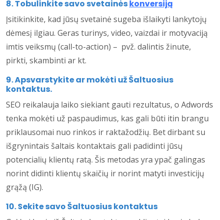
8. Tobulinkite savo svetainės
konversiją
Įsitikinkite, kad jūsų svetainė sugeba išlaikyti lankytojų
dėmesį ilgiau. Geras turinys, video, vaizdai ir motyvaciją
imtis veiksmų (call-to-action) – pvž. dalintis žinute,
pirkti, skambinti ar kt.
9. Apsvarstykite ar mokėti už Šaltuosius
kontaktus.
SEO reikalauja laiko siekiant gauti rezultatus, o Adwords
tenka mokėti už paspaudimus, kas gali būti itin brangu
priklausomai nuo rinkos ir raktažodžių. Bet dirbant su
išgrynintais šaltais kontaktais gali padidinti jūsų
potencialių klientų ratą. Šis metodas yra ypač galingas
norint didinti klientų skaičių ir norint matyti investicijų
grąžą (IG).
10. Sekite savo Šaltuosius kontaktus