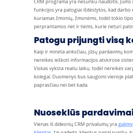
CRM programa yra nesunku naudotis. Jums nere
funkcijos yra patogiai išdėstytos, kad darb
kuriamas žmonių, žmonėms, todėl tokio tipo
perprantamos net ir tiems, kurie neturi patirti
Patogu
prijungti
visą 
Kaip ir minėta anksčiau, jūsų pardavimų ko
nereikės ieškoti informacijos atskirose sist
Viskas vyksta realiu laiku, todėl nereikės va
kolegai. Duomenys bus saugomi vienoje platf
paprasčiau nei bet kada.
Nuoseklūs pardavima
Vienas iš didesnių CRM privalumų yra
galimy
klientas
, tai padeda klientus pagal svarbą, 