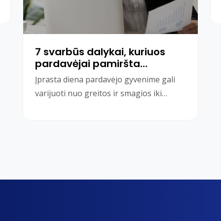
7 svarbūs dalykai, kuriuos
pardavėjai pamiršta
padaryti
Įprasta diena pardavėjo gyvenime gali
varijuoti nuo greitos ir smagios iki
stresuotos ir demoralizuojančios dienos.
Nesvarbu, kur dirbate ar ką p