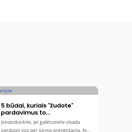
5 būdai, kuriais "žudote"
pardavimus to
nepastebėdami
Įsivaizduokite, jei galėtumėte visada
parduoti vos per pirmą prezentaciją. Ar