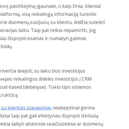
snį pasitikėjimą įgaunate, o kaip žinia, klientai
platformą, visą reikalingą informaciją turėsite
 prie duomenų,susijusių su klientu, leidžia suteikti
eracijas laiku. Taip pat reikia nepamiršti, jog
čiau išspręsti esamas ir numatyti galimas
 būdų.
verčia dvejoti, su laiku šios investicijos
vejais reikalingos didelės investicijos į CRM
oud-based (debesyse). Tokio tipo sistemos
truktūrą.
ų su klientais planavimas
neabejotinai gerina
tai taip pat gali efektyviau išspręsti iškilusią
eikia laikyti atskirose skaičiuoklėse ar duomenų