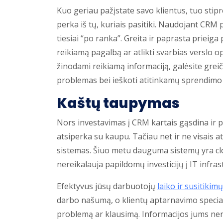
Kuo geriau pažįstate savo klientus, tuo stipre
perka iš tų, kuriais pasitiki. Naudojant CRM 
tiesiai “po ranka”. Greita ir paprasta prieiga
reikiamą pagalbą ar atlikti svarbias verslo op
žinodami reikiamą informaciją, galėsite grei
problemas bei ieškoti atitinkamų sprendimo
Kaštų taupymas
Nors investavimas į CRM kartais gąsdina ir pri
atsiperka su kaupu. Tačiau net ir ne visais at
sistemas. Šiuo metu dauguma sistemų yra cl
nereikalauja papildomų investicijų į IT infras
Efektyvus jūsų darbuotojų
laiko ir susitikim
darbo našumą, o klientų aptarnavimo specialis
problemą ar klausimą. Informacijos jums ner