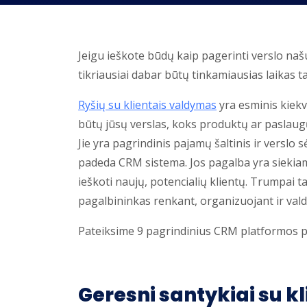
Jeigu ieškote būdų kaip pagerinti verslo naš
tikriausiai dabar būtų tinkamiausias laikas ta
Ryšių su klientais valdymas
yra esminis kiekv
būtų jūsų verslas, koks produktų ar paslaugų 
Jie yra pagrindinis pajamų šaltinis ir verslo
padeda CRM sistema. Jos pagalba yra siekiam
ieškoti naujų, potencialių klientų. Trumpai 
pagalbininkas renkant, organizuojant ir vald
Pateiksime 9 pagrindinius CRM platformos p
Geresni santykiai su kl