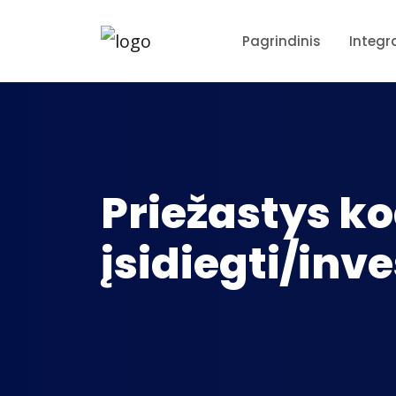
Pagrindinis
Integr
Priežastys ko
įsidiegti/inv