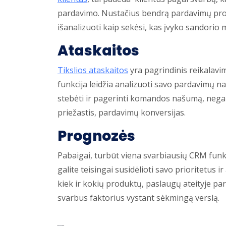
pardavimo. Nustačius bendrą pardavimų proc
išanalizuoti kaip sekėsi, kas įvyko sandorio 
Ataskaitos
Tikslios ataskaitos
yra pagrindinis reikalavim
funkcija leidžia analizuoti savo pardavimų na
stebėti ir pagerinti komandos našumą, negan
priežastis, pardavimų konversijas.
Prognozės
Pabaigai, turbūt viena svarbiausių CRM funk
galite teisingai susidėlioti savo prioritetus 
kiek ir kokių produktų, paslaugų ateityje par
svarbus faktorius vystant sėkmingą verslą.