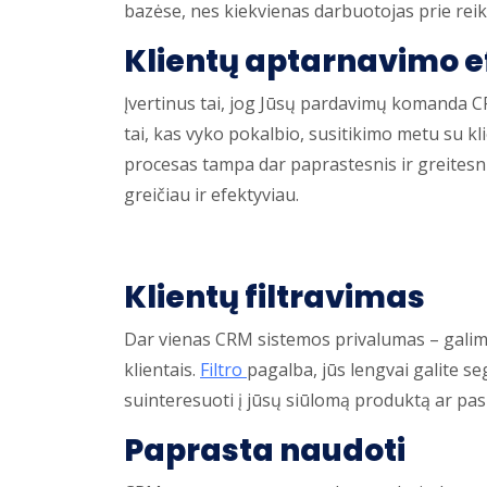
bazėse, nes kiekvienas darbuotojas prie reik
Klientų aptarnavimo 
Įvertinus tai, jog Jūsų pardavimų komanda C
tai, kas vyko pokalbio, susitikimo metu su kl
procesas tampa dar paprastesnis ir greitesni
greičiau ir efektyviau.
Klientų filtravimas
Dar vienas CRM sistemos privalumas – galimy
klientais.
Filtro
pagalba, jūs lengvai galite s
suinteresuoti į jūsų siūlomą produktą ar pas
Paprasta naudoti