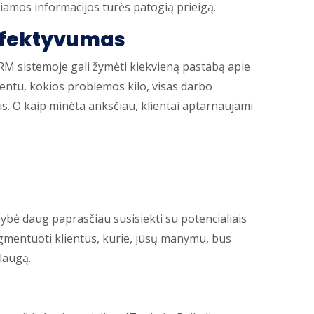
iamos informacijos turės patogią prieigą.
efektyvumas
RM sistemoje gali žymėti kiekvieną pastabą apie
ientu, kokios problemos kilo, visas darbo
s. O kaip minėta anksčiau, klientai aptarnaujami
bė daug paprasčiau susisiekti su potencialiais
egmentuoti klientus, kurie, jūsų manymu, bus
laugą.