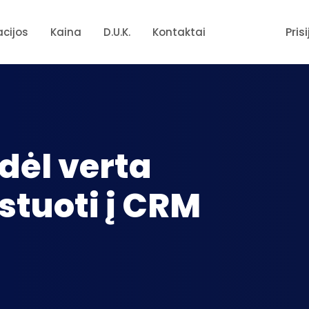
Pris
acijos
Kaina
D.U.K.
Kontaktai
dėl verta
estuoti į CRM