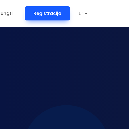
ijungti
Registracija
LT