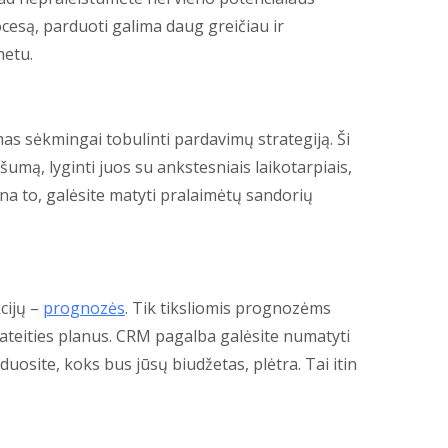
esą, parduoti galima daug greičiau ir
metu.
as sėkmingai tobulinti pardavimų strategiją. Ši
šumą, lyginti juos su ankstesniais laikotarpiais,
a to, galėsite matyti pralaimėtų sandorių
cijų –
prognozės
. Tik tiksliomis prognozėms
ir ateities planus. CRM pagalba galėsite numatyti
duosite, koks bus jūsų biudžetas, plėtra. Tai itin