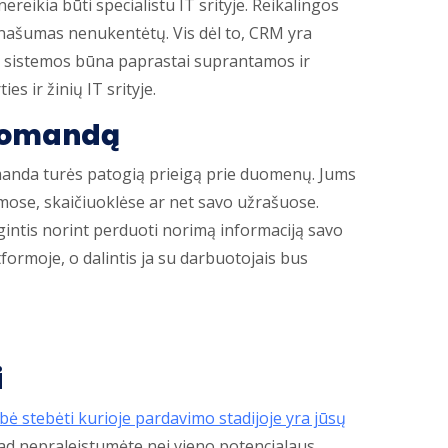
ikia būti specialistu IT srityje. Reikalingos
o našumas nenukentėtų. Vis dėl to, CRM yra
 sistemos būna paprastai suprantamos ir
es ir žinių IT srityje.
komandą
manda turės patogią prieigą prie duomenų. Jums
emose, skaičiuoklėse ar net savo užrašuose.
rgintis norint perduoti norimą informaciją savo
ormoje, o dalintis ja su darbuotojais bus
i
bė stebėti kurioje pardavimo stadijoje yra jūsų
kad nepraleistumėte nei vieno potencialaus