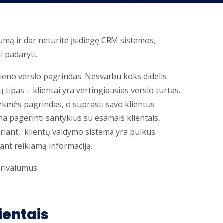
umą ir dar neturite įsidiegę CRM sistemos,
i padaryti.
ieno verslo pagrindas. Nesvarbu koks didelis
tipas – klientai yra vertingiausias verslo turtas.
 sėkmės pagrindas, o suprasti savo klientus
a pagerinti santykius su esamais klientais,
tariant, klientų valdymo sistema yra puikus
ant reikiamą informaciją.
rivalumus.
ientais