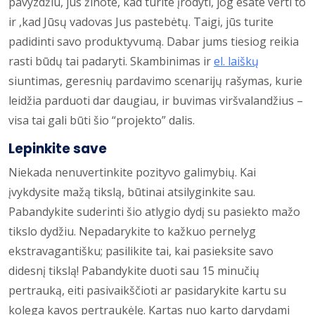
pavyzdžiu, jūs žinote, kad turite įrodyti, jog esate verti to
ir ,kad Jūsų vadovas Jus pastebėtų. Taigi, jūs turite
padidinti savo produktyvumą. Dabar jums tiesiog reikia
rasti būdų tai padaryti. Skambinimas ir
el. laiškų
siuntimas, geresnių pardavimo scenarijų rašymas, kurie
leidžia parduoti dar daugiau, ir buvimas viršvalandžius –
visa tai gali būti šio “projekto” dalis.
Lepinkite save
Niekada nenuvertinkite pozityvo galimybių. Kai
įvykdysite mažą tikslą, būtinai atsilyginkite sau.
Pabandykite suderinti šio atlygio dydį su pasiekto mažo
tikslo dydžiu. Nepadarykite to kažkuo pernelyg
ekstravagantišku; pasilikite tai, kai pasieksite savo
didesnį tikslą! Pabandykite duoti sau 15 minučių
pertrauką, eiti pasivaikščioti ar pasidarykite kartu su
kolega kavos pertraukėlę. Kartas nuo karto darydami