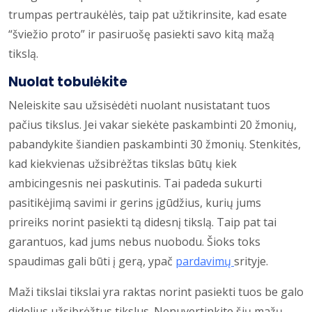
trumpas pertraukėlės, taip pat užtikrinsite, kad esate
“šviežio proto” ir pasiruošę pasiekti savo kitą mažą
tikslą.
Nuolat tobulėkite
Neleiskite sau užsisėdėti nuolant nusistatant tuos
pačius tikslus. Jei vakar siekėte paskambinti 20 žmonių,
pabandykite šiandien paskambinti 30 žmonių. Stenkitės,
kad kiekvienas užsibrėžtas tikslas būtų kiek
ambicingesnis nei paskutinis. Tai padeda sukurti
pasitikėjimą savimi ir gerins įgūdžius, kurių jums
prireiks norint pasiekti tą didesnį tikslą. Taip pat tai
garantuos, kad jums nebus nuobodu. Šioks toks
spaudimas gali būti į gerą, ypač
pardavimų
srityje.
Maži tikslai tikslai yra raktas norint pasiekti tuos be galo
didelius užsibrėžtus tikslus. Nenuvertinkite šių mažų