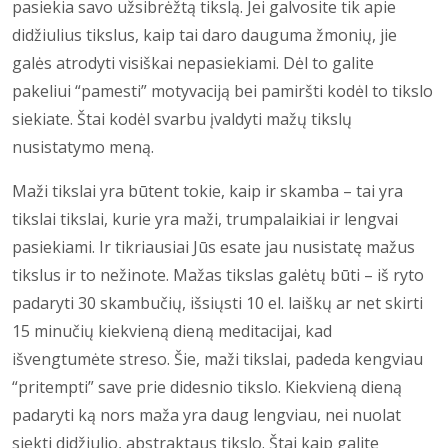
pasiekia savo užsibrėžtą tikslą. Jei galvosite tik apie
didžiulius tikslus, kaip tai daro dauguma žmonių, jie
galės atrodyti visiškai nepasiekiami. Dėl to galite
pakeliui “pamesti” motyvaciją bei pamiršti kodėl to tikslo
siekiate. Štai kodėl svarbu įvaldyti mažų tikslų
nusistatymo meną.
Maži tikslai yra būtent tokie, kaip ir skamba – tai yra
tikslai tikslai, kurie yra maži, trumpalaikiai ir lengvai
pasiekiami. Ir tikriausiai Jūs esate jau nusistatę mažus
tikslus ir to nežinote. Mažas tikslas galėtų būti – iš ryto
padaryti 30 skambučių, išsiųsti 10 el. laiškų ar net skirti
15 minučių kiekvieną dieną meditacijai, kad
išvengtumėte streso. Šie, maži tikslai, padeda kengviau
“pritempti” save prie didesnio tikslo. Kiekvieną dieną
padaryti ką nors maža yra daug lengviau, nei nuolat
siekti didžiulio, abstraktaus tikslo. Štai kaip galite