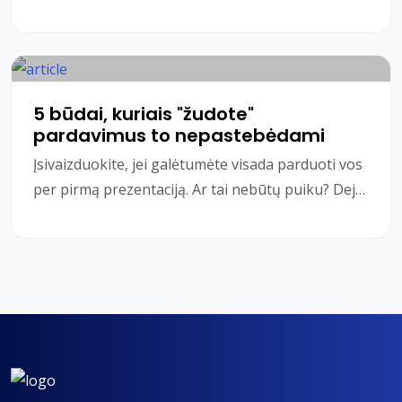
demoralizuojančios dienos. Nesvarbu, kur dirbate
ar ką p
5 būdai, kuriais "žudote"
pardavimus to nepastebėdami
Įsivaizduokite, jei galėtumėte visada parduoti vos
per pirmą prezentaciją. Ar tai nebūtų puiku? Deja,
net ir geriausias pardavėjas negali par