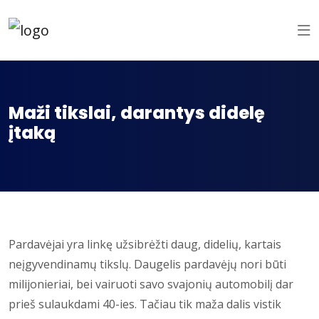
Maži tikslai, darantys didelę
įtaką
Pardavėjai yra linkę užsibrėžti daug, didelių, kartais
neįgyvendinamų tikslų. Daugelis pardavėjų nori būti
milijonieriai, bei vairuoti savo svajonių automobilį dar
prieš sulaukdami 40-ies. Tačiau tik maža dalis vistik