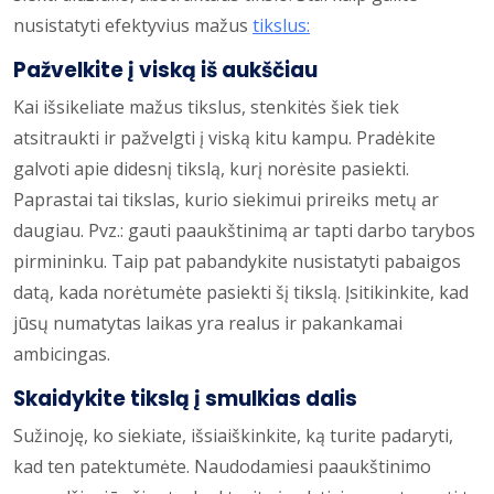
nusistatyti efektyvius mažus
tikslus:
Pažvelkite į viską iš aukščiau
Kai išsikeliate mažus tikslus, stenkitės šiek tiek
atsitraukti ir pažvelgti į viską kitu kampu. Pradėkite
galvoti apie didesnį tikslą, kurį norėsite pasiekti.
Paprastai tai tikslas, kurio siekimui prireiks metų ar
daugiau. Pvz.: gauti paaukštinimą ar tapti darbo tarybos
pirmininku. Taip pat pabandykite nusistatyti pabaigos
datą, kada norėtumėte pasiekti šį tikslą. Įsitikinkite, kad
jūsų numatytas laikas yra realus ir pakankamai
ambicingas.
Skaidykite tikslą į smulkias dalis
Sužinoję, ko siekiate, išsiaiškinkite, ką turite padaryti,
kad ten patektumėte. Naudodamiesi paaukštinimo