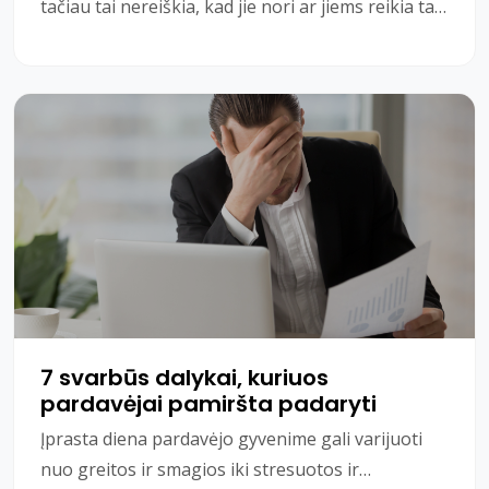
tačiau tai nereiškia, kad jie nori ar jiems reikia tai
parduoti. Jei gerai vertinate savo pardavim
7 svarbūs dalykai, kuriuos
pardavėjai pamiršta padaryti
Įprasta diena pardavėjo gyvenime gali varijuoti
nuo greitos ir smagios iki stresuotos ir