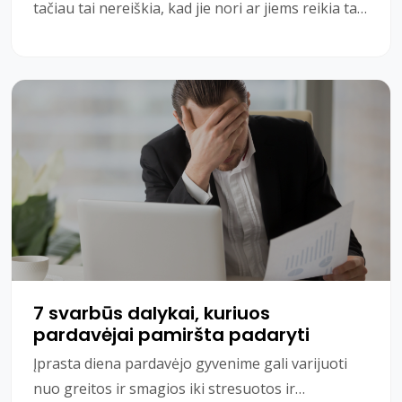
tačiau tai nereiškia, kad jie nori ar jiems reikia tai
parduoti. Jei gerai vertinate savo pardavim
7 svarbūs dalykai, kuriuos
pardavėjai pamiršta padaryti
Įprasta diena pardavėjo gyvenime gali varijuoti
nuo greitos ir smagios iki stresuotos ir