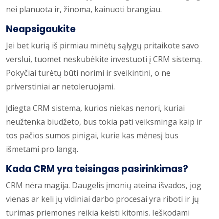
nei planuota ir, žinoma, kainuoti brangiau.
Neapsigaukite
Jei bet kurią iš pirmiau minėtų sąlygų pritaikote savo
verslui, tuomet neskubėkite investuoti į CRM sistemą.
Pokyčiai turėtų būti norimi ir sveikintini, o ne
priverstiniai ar netoleruojami.
Įdiegta CRM sistema, kurios niekas nenori, kuriai
neužtenka biudžeto, bus tokia pati veiksminga kaip ir
tos pačios sumos pinigai, kurie kas mėnesį bus
išmetami pro langą.
Kada CRM yra teisingas pasirinkimas?
CRM nėra magija. Daugelis įmonių ateina išvados, jog
vienas ar keli jų vidiniai darbo procesai yra riboti ir jų
turimas priemones reikia keisti kitomis. Ieškodami