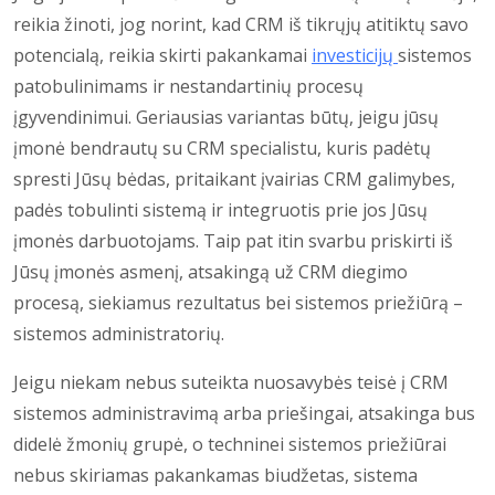
reikia žinoti, jog norint, kad CRM iš tikrųjų atitiktų savo
potencialą, reikia skirti pakankamai
investicijų
sistemos
patobulinimams ir nestandartinių procesų
įgyvendinimui. Geriausias variantas būtų, jeigu jūsų
įmonė bendrautų su CRM specialistu, kuris padėtų
spresti Jūsų bėdas, pritaikant įvairias CRM galimybes,
padės tobulinti sistemą ir integruotis prie jos Jūsų
įmonės darbuotojams. Taip pat itin svarbu priskirti iš
Jūsų įmonės asmenį, atsakingą už CRM diegimo
procesą, siekiamus rezultatus bei sistemos priežiūrą –
sistemos administratorių.
Jeigu niekam nebus suteikta nuosavybės teisė į CRM
sistemos administravimą arba priešingai, atsakinga bus
didelė žmonių grupė, o techninei sistemos priežiūrai
nebus skiriamas pakankamas biudžetas, sistema