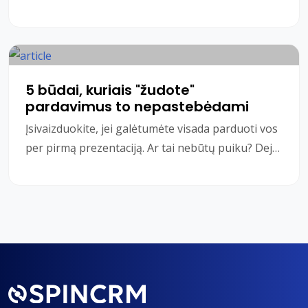
demoralizuojančios dienos. Nesvarbu, kur dirbate
ar ką p
5 būdai, kuriais "žudote"
pardavimus to nepastebėdami
Įsivaizduokite, jei galėtumėte visada parduoti vos
per pirmą prezentaciją. Ar tai nebūtų puiku? Deja,
net ir geriausias pardavėjas negali par