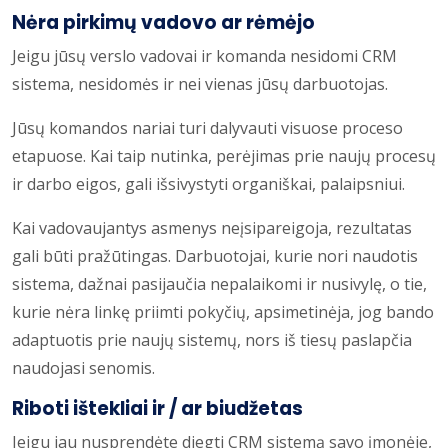
Nėra pirkimų vadovo ar rėmėjo
Jeigu jūsų verslo vadovai ir komanda nesidomi CRM
sistema, nesidomės ir nei vienas jūsų darbuotojas.
Jūsų komandos nariai turi dalyvauti visuose proceso
etapuose. Kai taip nutinka, perėjimas prie naujų procesų
ir darbo eigos, gali išsivystyti organiškai, palaipsniui.
Kai vadovaujantys asmenys neįsipareigoja, rezultatas
gali būti pražūtingas. Darbuotojai, kurie nori naudotis
sistema, dažnai pasijaučia nepalaikomi ir nusivylę, o tie,
kurie nėra linkę priimti pokyčių, apsimetinėja, jog bando
adaptuotis prie naujų sistemų, nors iš tiesų paslapčia
naudojasi senomis.
Riboti ištekliai ir / ar biudžetas
Jeigu jau nusprendėte diegti CRM sistemą savo įmonėje,