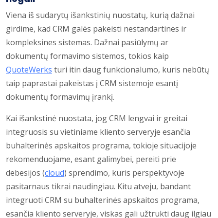
Viena iš sudarytų išankstinių nuostatų, kurią dažnai
girdime, kad CRM galės pakeisti nestandartines ir
kompleksines sistemas. Dažnai pasiūlymų ar
dokumentų formavimo sistemos, tokios kaip
QuoteWerks
turi itin daug funkcionalumo, kuris nebūtų
taip paprastai pakeistas į CRM sistemoje esantį
dokumentų formavimų įrankį.
Kai išankstinė nuostata, jog CRM lengvai ir greitai
integruosis su vietiniame kliento serveryje esančia
buhalterinės apskaitos programa, tokioje situacijoje
rekomenduojame, esant galimybei, pereiti prie
debesijos (
cloud
) sprendimo, kuris perspektyvoje
pasitarnaus tikrai naudingiau. Kitu atveju, bandant
integruoti CRM su buhalterinės apskaitos programa,
esančia kliento serveryje, viskas gali užtrukti daug ilgiau