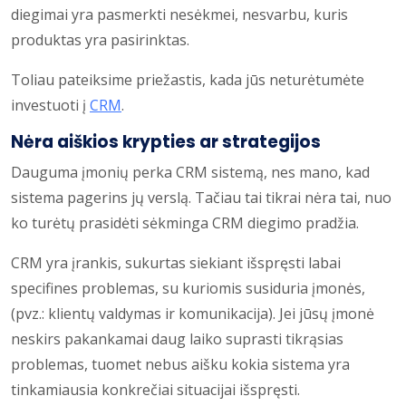
diegimai yra pasmerkti nesėkmei, nesvarbu, kuris
produktas yra pasirinktas.
Toliau pateiksime priežastis, kada jūs neturėtumėte
investuoti į
CRM
.
Nėra aiškios krypties ar strategijos
Dauguma įmonių perka CRM sistemą, nes mano, kad
sistema pagerins jų verslą. Tačiau tai tikrai nėra tai, nuo
ko turėtų prasidėti sėkminga CRM diegimo pradžia.
CRM yra įrankis, sukurtas siekiant išspręsti labai
specifines problemas, su kuriomis susiduria įmonės,
(pvz.: klientų valdymas ir komunikacija). Jei jūsų įmonė
neskirs pakankamai daug laiko suprasti tikrąsias
problemas, tuomet nebus aišku kokia sistema yra
tinkamiausia konkrečiai situacijai išspręsti.