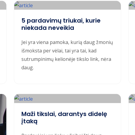
5 pardavimų triukai, kurie
niekada neveikia
Jei yra viena pamoka, kurią daug žmonių
išmoksta per vėlai, tai yra tai, kad
sutrumpinimų kelionėje tikslo link, nėra
daug.
Maži tikslai, darantys didelę
įtaką