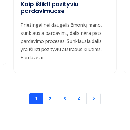
Kaip išlikti pozityviu
pardavimuose
Priešingai nei daugelis žmonių mano,
sunkiausia pardavimų dalis nėra pats
pardavimo procesas. Sunkiausia dalis
yra išlikti pozityviu atsiradus kliūtims.
Pardavėjai
1
2
3
4