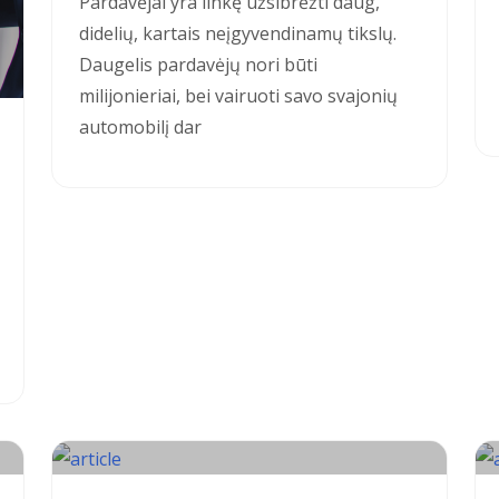
Pardavėjai yra linkę užsibrėžti daug,
didelių, kartais neįgyvendinamų tikslų.
Daugelis pardavėjų nori būti
milijonieriai, bei vairuoti savo svajonių
automobilį dar