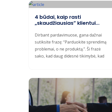
4 būdai, kaip rasti
„skaudžiausias” klientui
vietas
Dirbant pardavimuose, gana dažnai
sutiksite frazę: “Parduokite sprendimą
problemai, o ne produktą.”. Ši frazė
sako, kad daug didesnė tikimybė, kad