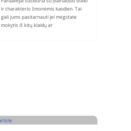
Pardavėjai susiduria su įvairiausio būdo
ir charakterio žmonėmis kasdien. Tai
gali jums pasitarnauti jei mėgstate
mokytis iš kitų klaidų ar