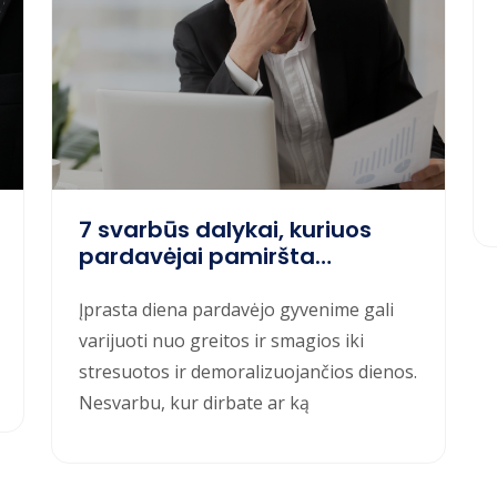
7 svarbūs dalykai, kuriuos
pardavėjai pamiršta
padaryti
Įprasta diena pardavėjo gyvenime gali
varijuoti nuo greitos ir smagios iki
stresuotos ir demoralizuojančios dienos.
Nesvarbu, kur dirbate ar ką