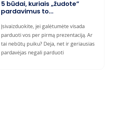
5 būdai, kuriais „žudote”
pardavimus to
nepastebėdami
Įsivaizduokite, jei galėtumėte visada
parduoti vos per pirmą prezentaciją. Ar
tai nebūtų puiku? Deja, net ir geriausias
pardavėjas negali parduoti