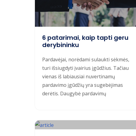
6 patarimai, kaip tapti geru
derybininku
Pardavėjai, norėdami sulaukti sėkmės,
turi išsiugdyti įvairius įgūdžius. Tačiau
vienas iš labiausiai nuvertinamų
pardavimo įgūdžių yra sugebėjimas
derėtis. Daugybė pardavimų