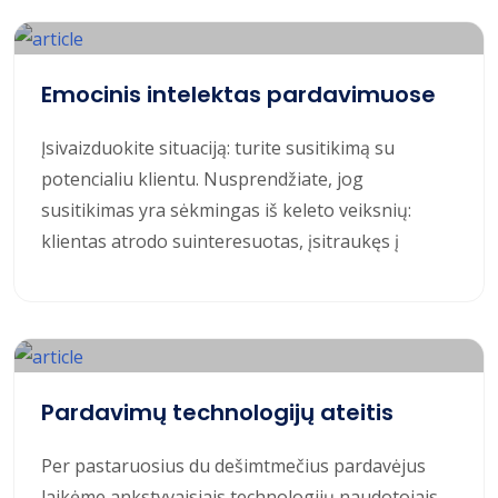
Emocinis intelektas pardavimuose
Įsivaizduokite situaciją: turite susitikimą su
potencialiu klientu. Nusprendžiate, jog
susitikimas yra sėkmingas iš keleto veiksnių:
klientas atrodo suinteresuotas, įsitraukęs į
Pardavimų technologijų ateitis
Per pastaruosius du dešimtmečius pardavėjus
laikėme ankstyvaisiais technologijų naudotojais,