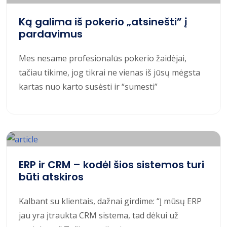
Ką galima iš pokerio „atsinešti” į
pardavimus
Mes nesame profesionalūs pokerio žaidėjai,
tačiau tikime, jog tikrai ne vienas iš jūsų mėgsta
kartas nuo karto susėsti ir “sumesti”
ERP ir CRM – kodėl šios sistemos turi
būti atskiros
Kalbant su klientais, dažnai girdime: “Į mūsų ERP
jau yra įtraukta CRM sistema, tad dėkui už