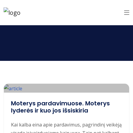
Moterys pardavimuose. Moterys
lyderės ir kuo jos išsiskiria
Kai kalba eina apie pardavimus, pagrindinį veikėją
visada įsivaizduojame kaip vyrą. Taip pat kalbant