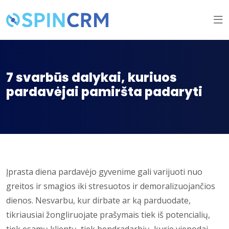
7 svarbūs dalykai, kuriuos
pardavėjai pamiršta padaryti
Įprasta diena pardavėjo gyvenime gali varijuoti nuo
greitos ir smagios iki stresuotos ir demoralizuojančios
dienos. Nesvarbu, kur dirbate ar ką parduodate,
tikriausiai žongliruojate prašymais tiek iš potencialių,
tiek esamų klientų, tiek bendradarbių, kurie vienodai