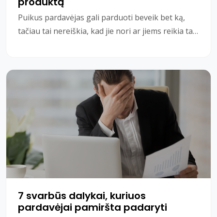
produktą
Puikus pardavėjas gali parduoti beveik bet ką,
tačiau tai nereiškia, kad jie nori ar jiems reikia tai
parduoti. Jei gerai vertinate savo pardavim
7 svarbūs dalykai, kuriuos
pardavėjai pamiršta padaryti