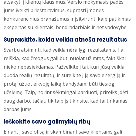
atsakyti į klientų klausimus. Verslo mokymasis padės
jums įveikti prieštaravimus, suprasti įmonės
konkurencinius pranašumus ir įsitvirtinti kaip patikimas
ekspertas su klientais, bendradarbiais ir net vadovybe.
Supraskite, kokia veikla atneša rezultatus
Svarbu atsiminti, kad veikla nėra lygi rezultatams. Tai
reiškia, kad žmogus gali būti nuolat užimtas, faktiškai
nieko nepasiekdamas. Pažvelkite į tai, kuri jūsų veikla
duoda realių rezultatų, ir sutelkite į ją savo energiją ir
protą, užuot eikvoję laiką bandydami būti tiesiog
užsiėmę. Taip, norint sėkmingai parduoti, prireiks įdėti
daug darbo, tačiau tik taip įsitikinsite, kad tai tinkamas
darbas jums.
Ieškokite savo galimybių ribų
Einant į savo ofisą ir skambinant savo klientams gali