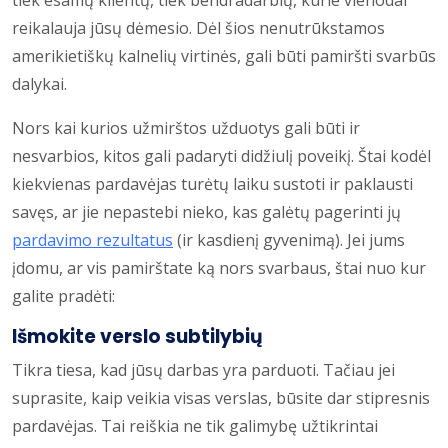
reikalauja jūsų dėmesio. Dėl šios nenutrūkstamos
amerikietiškų kalnelių virtinės, gali būti pamiršti svarbūs
dalykai.
Nors kai kurios užmirštos užduotys gali būti ir
nesvarbios, kitos gali padaryti didžiulį poveikį. Štai kodėl
kiekvienas pardavėjas turėtų laiku sustoti ir paklausti
savęs, ar jie nepastebi nieko, kas galėtų pagerinti jų
pardavimo rezultatus
(ir kasdienį gyvenimą). Jei jums
įdomu, ar vis pamirštate ką nors svarbaus, štai nuo kur
galite pradėti:
Išmokite verslo subtilybių
Tikra tiesa, kad jūsų darbas yra parduoti. Tačiau jei
suprasite, kaip veikia visas verslas, būsite dar stipresnis
pardavėjas. Tai reiškia ne tik galimybę užtikrintai