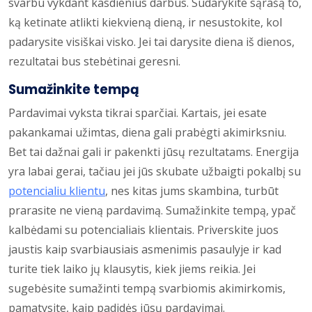
svarbu vykdant kasdienius darbus. Sudarykite sąrašą to,
ką ketinate atlikti kiekvieną dieną, ir nesustokite, kol
padarysite visiškai visko. Jei tai darysite diena iš dienos,
rezultatai bus stebėtinai geresni.
Sumažinkite tempą
Pardavimai vyksta tikrai sparčiai. Kartais, jei esate
pakankamai užimtas, diena gali prabėgti akimirksniu.
Bet tai dažnai gali ir pakenkti jūsų rezultatams. Energija
yra labai gerai, tačiau jei jūs skubate užbaigti pokalbį su
potencialiu klientu
, nes kitas jums skambina, turbūt
prarasite ne vieną pardavimą. Sumažinkite tempą, ypač
kalbėdami su potencialiais klientais. Priverskite juos
jaustis kaip svarbiausiais asmenimis pasaulyje ir kad
turite tiek laiko jų klausytis, kiek jiems reikia. Jei
sugebėsite sumažinti tempą svarbiomis akimirkomis,
pamatysite, kaip padidės jūsų pardavimai.