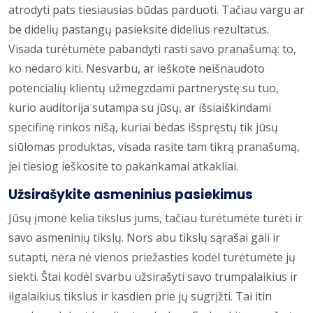
atrodyti pats tiesiausias būdas parduoti. Tačiau vargu ar
be didelių pastangų pasieksite didelius rezultatus.
Visada turėtumėte pabandyti rasti savo pranašumą: to,
ko nedaro kiti. Nesvarbu, ar ieškote neišnaudoto
potencialių klientų užmegzdami partnerystę su tuo,
kurio auditorija sutampa su jūsų, ar išsiaiškindami
specifinę rinkos nišą, kuriai bėdas išspręstų tik jūsų
siūlomas produktas, visada rasite tam tikrą pranašumą,
jei tiesiog ieškosite to pakankamai atkakliai.
Užsirašykite asmeninius pasiekimus
Jūsų įmonė kelia tikslus jums, tačiau turėtumėte turėti ir
savo asmeninių tikslų. Nors abu tikslų sąrašai gali ir
sutapti, nėra nė vienos priežasties kodėl turėtumėte jų
siekti. Štai kodėl svarbu užsirašyti savo trumpalaikius ir
ilgalaikius tikslus ir kasdien prie jų sugrįžti. Tai itin