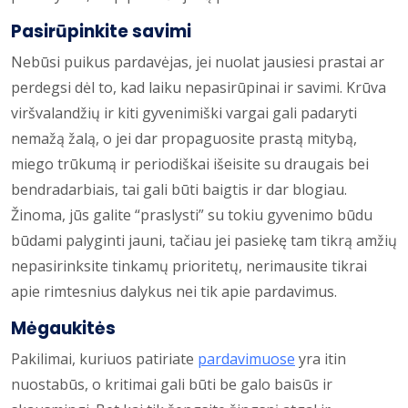
Pasirūpinkite savimi
Nebūsi puikus pardavėjas, jei nuolat jausiesi prastai ar
perdegsi dėl to, kad laiku nepasirūpinai ir savimi. Krūva
viršvalandžių ir kiti gyvenimiški vargai gali padaryti
nemažą žalą, o jei dar propaguosite prastą mitybą,
miego trūkumą ir periodiškai išeisite su draugais bei
bendradarbiais, tai gali būti baigtis ir dar blogiau.
Žinoma, jūs galite “praslysti” su tokiu gyvenimo būdu
būdami palyginti jauni, tačiau jei pasiekę tam tikrą amžių
nepasirinksite tinkamų prioritetų, nerimausite tikrai
apie rimtesnius dalykus nei tik apie pardavimus.
Mėgaukitės
Pakilimai, kuriuos patiriate
pardavimuose
yra itin
nuostabūs, o kritimai gali būti be galo baisūs ir