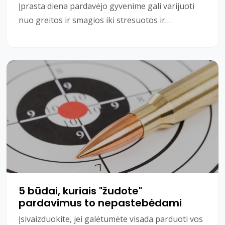
Įprasta diena pardavėjo gyvenime gali varijuoti
nuo greitos ir smagios iki stresuotos ir
demoralizuojančios dienos. Nesvarbu, kur dirbate
ar ką p
5 būdai, kuriais "žudote"
pardavimus to nepastebėdami
Įsivaizduokite, jei galėtumėte visada parduoti vos