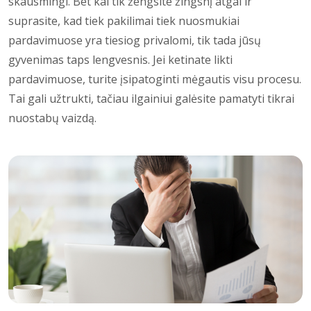
skausmingi. Bet kai tik žengsite žingsnį atgal ir
suprasite, kad tiek pakilimai tiek nuosmukiai
pardavimuose yra tiesiog privalomi, tik tada jūsų
gyvenimas taps lengvesnis. Jei ketinate likti
pardavimuose, turite įsipatoginti mėgautis visu procesu.
Tai gali užtrukti, tačiau ilgainiui galėsite pamatyti tikrai
nuostabų vaizdą.